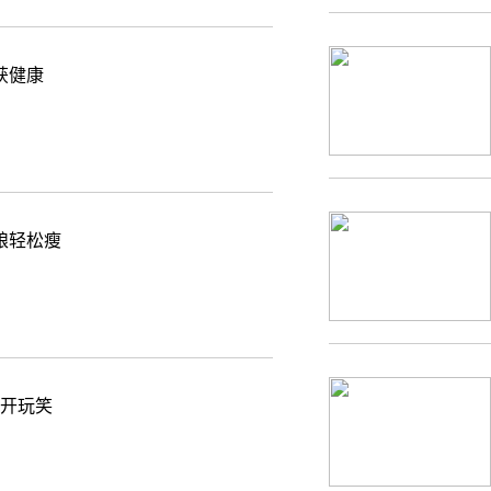
获健康
粮轻松瘦
胃开玩笑