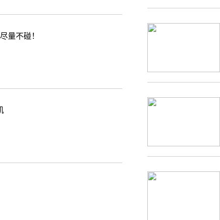
物尽量不碰！
肌