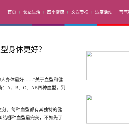
首页
长辈生活
四季健康
文娱专栏
适度活动
节气
血型身体更好？
的人身体最好……”关于血型和健
：A、B、O、AB四种血型，到
之分。每种血型都有其独特的健
纠结哪种血型最完美，不如先了
。