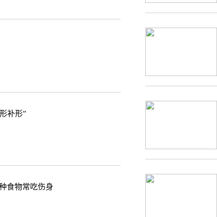
形补形”
3种食物常吃伤身