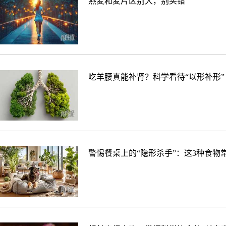
燕麦和麦片区别大，别买错
吃羊腰真能补肾？科学看待“以形补形”
警惕餐桌上的“隐形杀手”：这3种食物