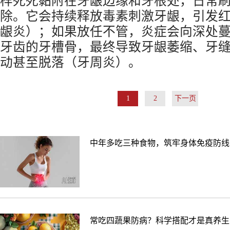
样死死黏附在牙龈边缘和牙根处，日常
除。它会持续释放毒素刺激牙龈，引发
龈炎）；如果放任不管，炎症会向深处
牙齿的牙槽骨，最终导致牙龈萎缩、牙
动甚至脱落（牙周炎）。
1
2
下一页
中年多吃三种食物，筑牢身体免疫防线
常吃四蔬果防病？科学搭配才是真养生