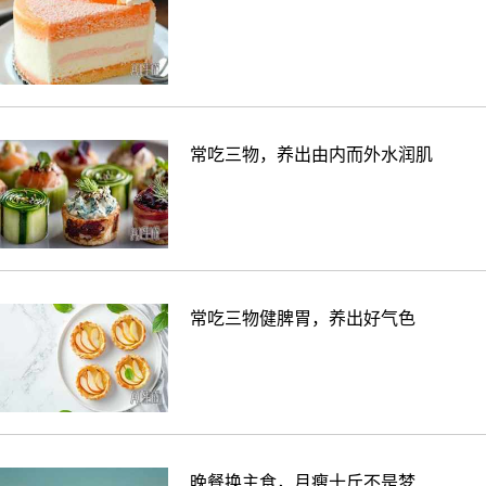
常吃三物，养出由内而外水润肌
常吃三物健脾胃，养出好气色
晚餐换主食，月瘦十斤不是梦