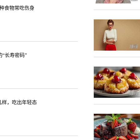
3种食物常吃伤身
“长寿密码”
几样，吃出年轻态