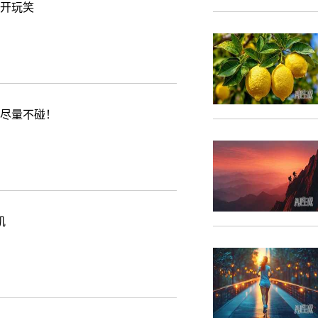
胃开玩笑
物尽量不碰！
肌