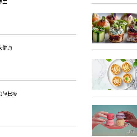
养生
获健康
粮轻松瘦