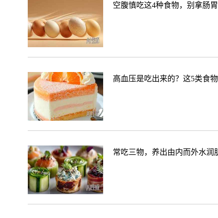
空腹慎吃这4种食物，别拿肠
高血压是吃出来的？这5类食
常吃三物，养出由内而外水润