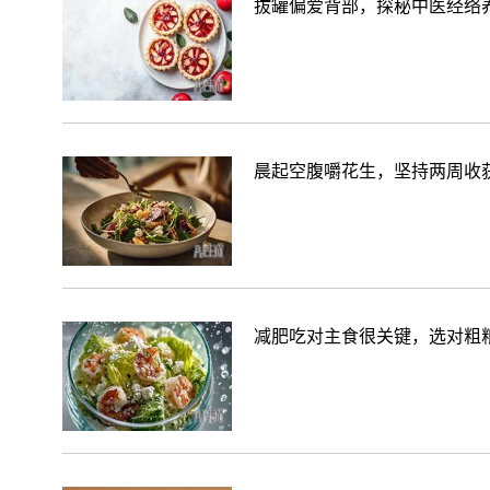
拔罐偏爱背部，探秘中医经络
晨起空腹嚼花生，坚持两周收
减肥吃对主食很关键，选对粗