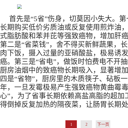
首先是“5省”伤身，切莫因小失大。第
长期购买低价劣质油或反复使用煎炸油
式脂肪酸和苯并芘等强致癌物，增加肝
第二是“省菜钱”，舍不得买新鲜蔬果，
肉下饭，摄入过量的亚硝酸盐，极易诱
癌。第三是“省电”，做饭时怕费电不开
厨房油烟中的致癌物长期吸入，显著增
四是“省物”，厨房里的木质筷子、砧板
年，一旦发霉极易产生强致癌物黄曲霉毒
心”，为了省事长期依赖高盐高脂的超加
得倒掉反复加热的隔夜菜，让肠胃长期
1
2
下一页