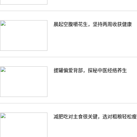
晨起空腹嚼花生，坚持两周收获健康
拔罐偏爱背部，探秘中医经络养生
减肥吃对主食很关键，选对粗粮轻松瘦