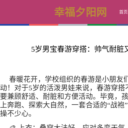
幸福夕阳网
首页
5岁男宝春游穿搭：帅气耐脏
春暖花开，学校组织的春游是小朋友
动！对于5岁的活泼男娃来说，春游穿搭不
要兼顾舒适、耐脏和方便活动。毕竟，
上奔跑、探索大自然，一套合适的“战袍
操不少心。
🎨 上衣：叠穿大法好，应对多变天气